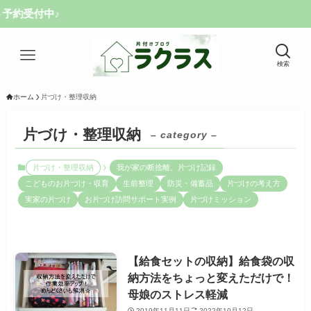
付中♪
検索
ホーム
片づけ・整理収納
片づけ・整理収納
– category –
片づけ・整理収納
我が家の断捨離、片づけ記録
こどものお片づけ・収育
生前整理
防災・備蓄品
片づけの考え方
実家の片づけ
お片づけ訪問サポート実例
片づけミッション
【給食セットの収納】給食袋の収
納方法をちょっと変えただけで！
母娘のストレス軽減
2019年11月11日
2022年10月12日