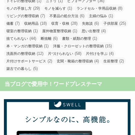
(1)
(1)
(36)
トイレの整理収納
ニトリ
ビフォーアフター
(29)
(1)
(8)
モノの手放し方
モノを減らす
ランドセル・学用品収納
(7)
(6)
(1)
リビングの整理収納
不要品の処分方法
主婦の悩み
(7)
(18)
(28)
(6)
(25)
備蓄
収納用品
収育・収検
失敗談
子供部屋
(1)
(1)
(4)
寝室の整理収納
屋外物置整理収納
思い出整理
(44)
(6)
(1)
捨てられない
断捨離
書類・紙類の整理
(1)
(15)
本・マンガの整理収納
洋服・クローゼットの整理収納
(12)
(58)
(4)
洗面所の整理収納
片づけられない
片付けを学ぶ
(2)
(4)
(2)
片付けサポートサービス
玄関・靴箱の整理収納
生前整理
(5)
築古での暮らし
当ブログで愛用中！ワードプレステーマ