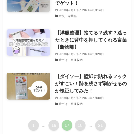
でゲット！
2019年9月1日
2021年3月14日
防災・備蓄品
【洋服整理】捨てる？残す？迷っ
たときに背中を押してくれる言葉
【断捨離】
2019年8月9日
2021年2月28日
片づけ・整理収納
【ダイソー】壁紙に貼れるフック
がすごい！跡を残さず剥がせるの
か検証してみた！
2019年8月6日
2022年7月30日
片づけ・整理収納
1
...
16
17
18
...
21