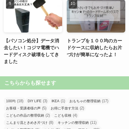
【パソコン処分】データ消
トランプを１００均のカー
去したい！コジマ電機でハ
ドケースに収納したらお片
ードディスク破壊をしてき
づけが簡単になったよ！
ました
こちらからも探せます
(18)
(3)
(1)
(17)
100均
DIY LIFE
IKEA
おもちゃの整理収納
(5)
(2)
お客様・受講者様の声
お得に手放す方法
(2)
(4)
こどもの作品の整理収納
こども収検
(8)
(11)
こんまり流ときめき片づけ
キッチンの整理収納