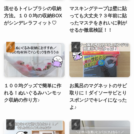
流せるトイレブラシの収納
マスキングテープは壁に貼
方法。１００均の収納BOX
っても大丈夫？３年前に貼
がシンデレラフィット♡
ったマステをきれいに剥が
せるか徹底検証！！
１００均グッズで簡単に作
お風呂のマグネットのサビ
れる！ぬいぐるみハンモッ
取りに！ダイソーサビとり
ク収納の作り方♪
スポンジでキレイになった
よ♪