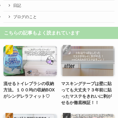
日記
ブログのこと
こちらの記事もよく読まれています
流せるトイレブラシの収納
マスキングテープは壁に貼
方法。１００均の収納BOX
っても大丈夫？３年前に貼
がシンデレラフィット♡
ったマステをきれいに剥が
せるか徹底検証！！