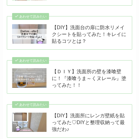
あわせて読みたい
【DIY】洗面台の扉に防水リメイ
クシートを貼ってみた！キレイに
貼るコツとは？
あわせて読みたい
【ＤＩＹ】洗面所の壁を漆喰壁
に！『漆喰うま～くヌレール』塗
ってみた！！
あわせて読みたい
【DIY】洗面所にレンガ壁紙を貼
ってみた♡DIYと整理収納って最
強だわ♪