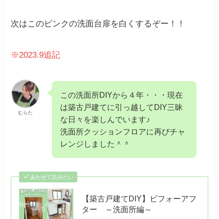
次はこのピンクの洗面台扉を白くするぞー！！
※2023.9追記
この洗面所DIYから４年・・・現在
は築古戸建てに引っ越してDIY三昧
むらた
な日々を楽しんでいます♪
洗面所クッションフロアに再びチャ
レンジしました＾＾
あわせて読みたい
【築古戸建てDIY】ビフォーアフ
ター ～洗面所編～