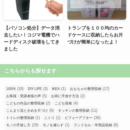
【パソコン処分】データ消
トランプを１００均のカー
去したい！コジマ電機でハ
ドケースに収納したらお片
ードディスク破壊をしてき
づけが簡単になったよ！
ました
こちらからも探せます
(18)
(3)
(1)
(17)
100均
DIY LIFE
IKEA
おもちゃの整理収納
(5)
(2)
お客様・受講者様の声
お得に手放す方法
(2)
(4)
こどもの作品の整理収納
こども収検
(8)
(11)
こんまり流ときめき片づけ
キッチンの整理収納
(1)
(1)
(36)
トイレの整理収納
ニトリ
ビフォーアフター
(29)
(1)
(8)
モノの手放し方
モノを減らす
ランドセル・学用品収納