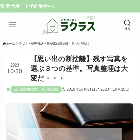
付中♪
検索
ホーム
片づけ・整理収納
我が家の断捨離、片づけ記録
【思い出の断捨離】残す写真を
2023
選ぶ３つの基準。写真整理は大
10/20
変だ・・・
2018年10月31日
2023年10月20日
我が家の断捨離、片づけ記録