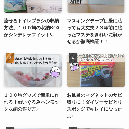
流せるトイレブラシの収納
マスキングテープは壁に貼
方法。１００均の収納BOX
っても大丈夫？３年前に貼
がシンデレラフィット♡
ったマステをきれいに剥が
せるか徹底検証！！
１００均グッズで簡単に作
お風呂のマグネットのサビ
れる！ぬいぐるみハンモッ
取りに！ダイソーサビとり
ク収納の作り方♪
スポンジでキレイになった
よ♪