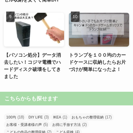
【パソコン処分】データ消
トランプを１００均のカー
去したい！コジマ電機でハ
ドケースに収納したらお片
ードディスク破壊をしてき
づけが簡単になったよ！
ました
こちらからも探せます
(18)
(3)
(1)
(17)
100均
DIY LIFE
IKEA
おもちゃの整理収納
(5)
(2)
お客様・受講者様の声
お得に手放す方法
(2)
(4)
こどもの作品の整理収納
こども収検