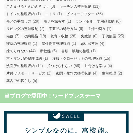
(8)
(11)
こんまり流ときめき片づけ
キッチンの整理収納
(1)
(1)
(36)
トイレの整理収納
ニトリ
ビフォーアフター
(29)
(1)
(8)
モノの手放し方
モノを減らす
ランドセル・学用品収納
(7)
(6)
(1)
リビングの整理収納
不要品の処分方法
主婦の悩み
(7)
(18)
(28)
(6)
(25)
備蓄
収納用品
収育・収検
失敗談
子供部屋
(1)
(1)
(4)
寝室の整理収納
屋外物置整理収納
思い出整理
(44)
(6)
(1)
捨てられない
断捨離
書類・紙類の整理
(1)
(15)
本・マンガの整理収納
洋服・クローゼットの整理収納
(12)
(58)
(4)
洗面所の整理収納
片づけられない
片付けを学ぶ
(2)
(4)
(2)
片付けサポートサービス
玄関・靴箱の整理収納
生前整理
(5)
築古での暮らし
当ブログで愛用中！ワードプレステーマ