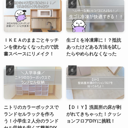
ＩＫＥＡのままごとキッチ
生ゴミを冷凍庫に！？抵抗
ンを使わなくなったので読
あったけどある方法を試し
書スペースにリメイク！
たらやめられなくなった
ニトリのカラーボックスで
【ＤＩＹ】洗面所の床が剥
ランドセルラックを作ろ
がれてきちゃった！クッシ
う！小学生２人分のランド
ョンフロアDIYに挑戦！
セル収納を安くて簡単DIY