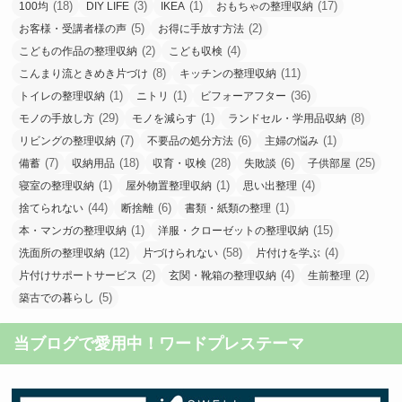
(18)
(3)
(1)
(17)
100均
DIY LIFE
IKEA
おもちゃの整理収納
(5)
(2)
お客様・受講者様の声
お得に手放す方法
(2)
(4)
こどもの作品の整理収納
こども収検
(8)
(11)
こんまり流ときめき片づけ
キッチンの整理収納
(1)
(1)
(36)
トイレの整理収納
ニトリ
ビフォーアフター
(29)
(1)
(8)
モノの手放し方
モノを減らす
ランドセル・学用品収納
(7)
(6)
(1)
リビングの整理収納
不要品の処分方法
主婦の悩み
(7)
(18)
(28)
(6)
(25)
備蓄
収納用品
収育・収検
失敗談
子供部屋
(1)
(1)
(4)
寝室の整理収納
屋外物置整理収納
思い出整理
(44)
(6)
(1)
捨てられない
断捨離
書類・紙類の整理
(1)
(15)
本・マンガの整理収納
洋服・クローゼットの整理収納
(12)
(58)
(4)
洗面所の整理収納
片づけられない
片付けを学ぶ
(2)
(4)
(2)
片付けサポートサービス
玄関・靴箱の整理収納
生前整理
(5)
築古での暮らし
当ブログで愛用中！ワードプレステーマ