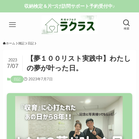
納検定＆片づけ訪問サポート予約受付中♪
検索
ホーム
雑記
日記
【夢１００リスト実践中】わたし
2023
7/07
の夢が叶った日。
2023年7月7日
日記